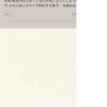
ほぼ月に一度、定期的にカラーカットをされるお
客様 根元の白く出てくるのが気になってしまうの
で そのためにカラーで対応する形で。 以前のお店
ではカラーの時は毎回全体染を繰り返していたの
で 初めてご来店された時もダメージによるパサつ
き・ゴワツキが出ていて...