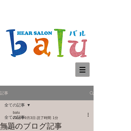
記事
全ての記事
balu
全ての記事
2016年9月3日
読了時間: 1分
無題のブログ記事
カラー