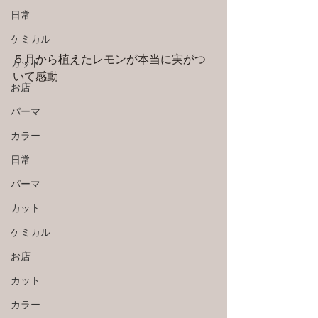
日常
ケミカル
５月から植えたレモンが本当に実がつ
カット
いて感動
お店
パーマ
カラー
日常
パーマ
カット
ケミカル
お店
カット
カラー