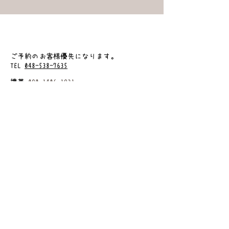
​ご予約のお客様優先になります
。
TEL
048-538-7635
携帯
090-1406-1931
（こちらの番号からのLINE予約・施術内容な
どの質問も承ってます）
埼玉県熊谷市弥藤吾１８１９ー１