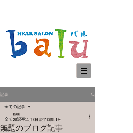
記事
全ての記事
balu
全ての記事
2016年11月3日
読了時間: 1分
無題のブログ記事
カラー