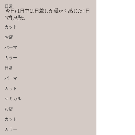
日常
今日は日中は日差しが暖かく感じた1日
ケミカル
でしたね
カット
お店
パーマ
カラー
日常
パーマ
カット
ケミカル
お店
カット
カラー