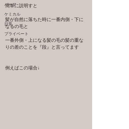
パーマ
簡単に説明すと
ケミカル
髪が自然に落ちた時に一番内側・下に
日常
なるの毛と
プライベート
一番外側・上になる髪の毛の髪の重な
りの差のことを『段』と言ってます
例えばこの場合↓