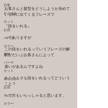
日常
お客さんと髪型をどうしようか決めて
ケミカル
いる時に出てくるフレーズで
カット
『段をいれる』
お店
ってありますが
パーマ
カラー
この段をいれるっていうフレーズの解
日常
釈がだいぶお客さんによって
パーマ
違いがあるんですよね
カット
あとそもそも段をいれるってどういう
ケミカル
こと？
お店
カット
って方もいらっしゃると思います。
カラー