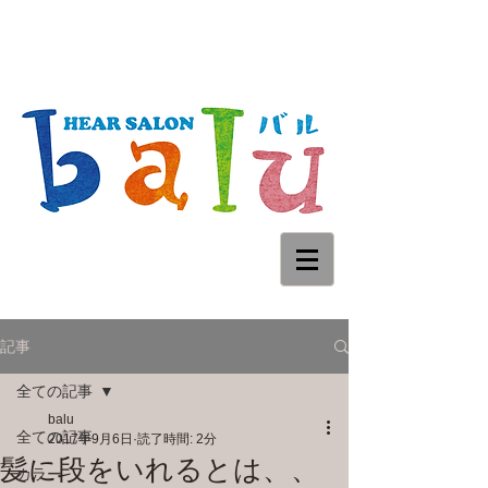
記事
全ての記事
balu
全ての記事
2017年9月6日
読了時間: 2分
髪に段をいれるとは、、
カラー