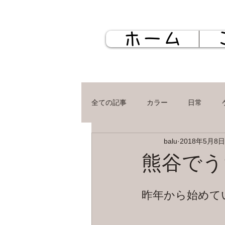
ホーム
全ての記事
カラー
日常
balu
2018年5月8日
ケミカル
お店
カット
熊谷でう
昨年から始めて