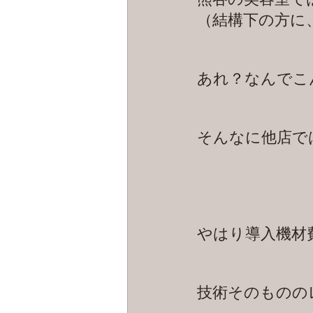
（結構下の方に
あれ？なんでこ
そんなに他店で
やはり導入機材
技術そのものの