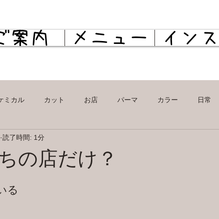
ご案内
メニュー
イン
ケミカル
カット
お店
パーマ
カラー
日常
読了時間: 1分
カラー
パーマ
ケミカル
日常
プライベート
ちの店だけ？
いる