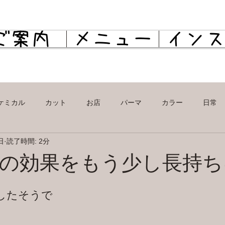
ご案内
メニュー
イン
ケミカル
カット
お店
パーマ
カラー
日常
日
読了時間: 2分
カラー
パーマ
ケミカル
日常
プライベート
の効果をもう少し長持ち
したそうで