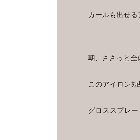
カールも出せる
朝、ささっと全
このアイロン効
グロススプレー