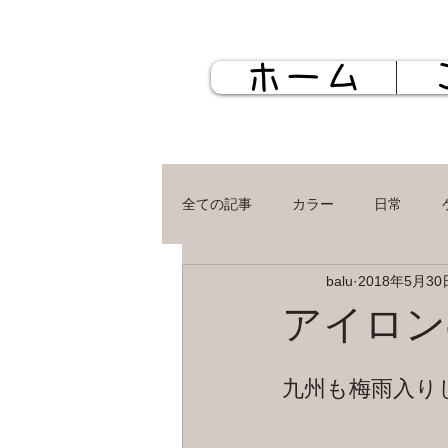
ホーム
全ての記事
カラー
日常
balu
2018年5月30
ケミカル
お店
カット
アイロン
九州も梅雨入り