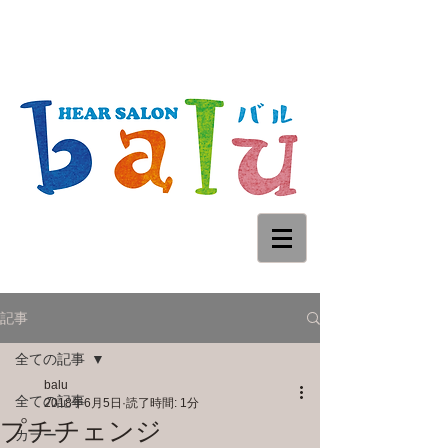
記事
全ての記事
balu
全ての記事
2018年6月5日
読了時間: 1分
プチチェンジ
カラー