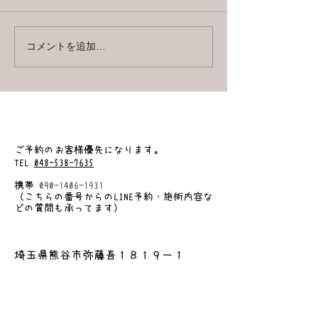
まずは根元から
コメントを追加…
​ご予約のお客様優先になります
。
TEL
048-538-7635
携帯
090-1406-1931
（こちらの番号からのLINE予約・施術内容な
どの質問も承ってます）
埼玉県熊谷市弥藤吾１８１９ー１