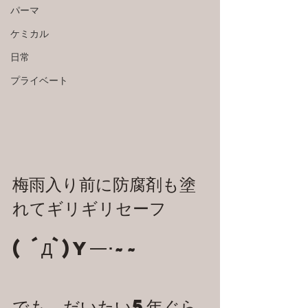
パーマ
ケミカル
日常
プライベート
梅雨入り前に防腐剤も塗
れてギリギリセーフ
( ´Д`)y━･~~
でも、だいたい5年ぐら