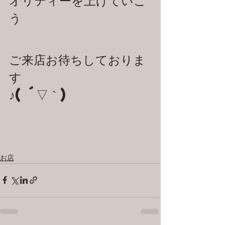
う
ご来店お待ちしておりま
す
♪( ´▽｀)
お店