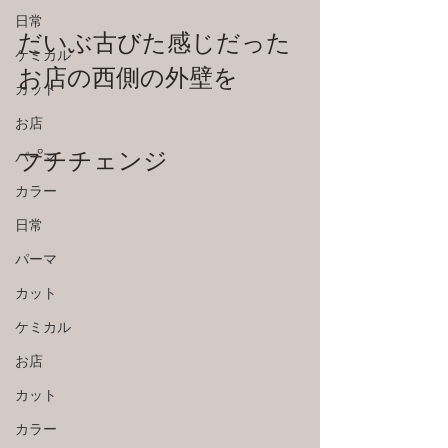
日常
だいぶ古びた感じだった
ケミカル
お店の西側の外壁を
カット
お店
プチチェンジ
パーマ
カラー
日常
パーマ
カット
ケミカル
お店
カット
カラー