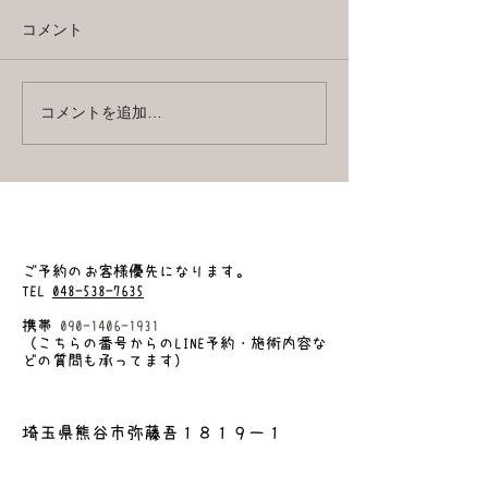
復旧
癒し
コメント
コメントを追加…
​ご予約のお客様優先になります
。
TEL
048-538-7635
携帯
090-1406-1931
（こちらの番号からのLINE予約・施術内容な
どの質問も承ってます）
埼玉県熊谷市弥藤吾１８１９ー１