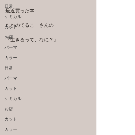
日常
最近買った本
ケミカル
たかのてるこ　さんの
カット
お店
『生きるって、なに？』
パーマ
カラー
日常
パーマ
カット
ケミカル
お店
カット
カラー