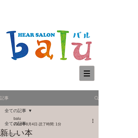
記事
全ての記事
balu
全ての記事
2018年8月4日
読了時間: 1分
新しい本
カラー