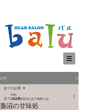
記事
全ての記事
balu
全ての記事
2018年8月5日
読了時間: 1分
妻沼の甘味処
カラー