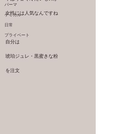
パーマ
女性には人気なんですね
ケミカル
日常
プライベート
自分は
琥珀ジュレ・黒蜜きな粉
を注文