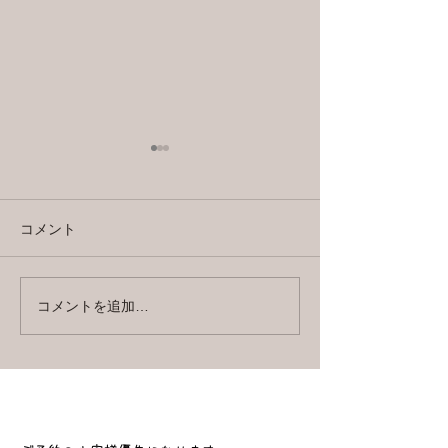
新しくスタート、、、。
なんでも、なかなか続けられ
コメント
台風一過
ない自分。 ブログもこの通り
かなり久しぶりになってしま
っていて。 ただ新しい年号が
スタートしたので 自分もそれ
コメントを追加…
に便乗して また気ままに何か
載せていければいいなーと。
正直、新年号スタートしても
そんなに意識は変わらないか
なー と思っていたのです
が、...