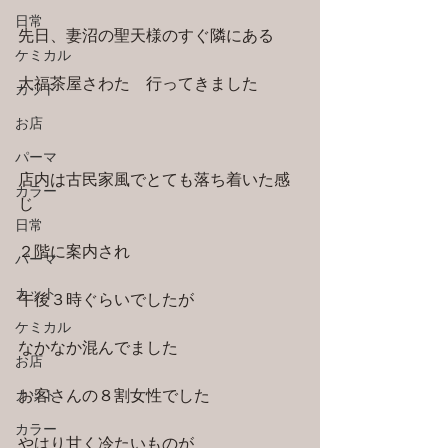
日常
先日、妻沼の聖天様のすぐ隣にある
ケミカル
大福茶屋さわた　行ってきました
カット
お店
パーマ
店内は古民家風でとても落ち着いた感
カラー
じ
日常
２階に案内され
パーマ
カット
午後３時ぐらいでしたが
ケミカル
なかなか混んでました
お店
カット
お客さんの８割女性でした
カラー
やはり甘く冷たいものが