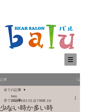
記事
全ての記事
balu
全ての記事
2018年8月17日
読了時間: 2分
少ない時か多い時
カラー