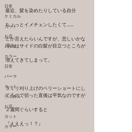
日常
最近、髪を染めたりしている自分
ケミカル
ちょっとイメチェンしたくて......
カット
お店
とか言えたらいんですが、悲しいかな
理由はサイドの白髪が目立つところが
パーマ
カラー
増えてきてしまって。
日常
パーマ
カット
３ミリ刈り上げのベリーショートにし
てるので切った直後は平気なのですが
ケミカル
お店
２週間ぐらいすると
カット
『えええっ！？』
カラー