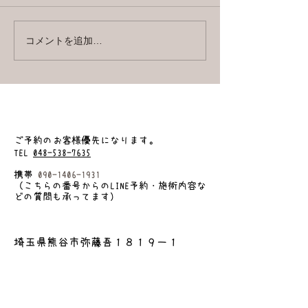
ですね ついつい
無題のブログ記事
ちになりやすい梅
が 作物作られて
コメントを追加…
していると 梅雨
も感じます ( ´ ▽ ` ) とは言え
髪のトラブルが多
この季節 色々悩
よね...
​ご予約のお客様優先になります
。
TEL
048-538-7635
携帯
090-1406-1931
（こちらの番号からのLINE予約・施術内容な
どの質問も承ってます）
埼玉県熊谷市弥藤吾１８１９ー１