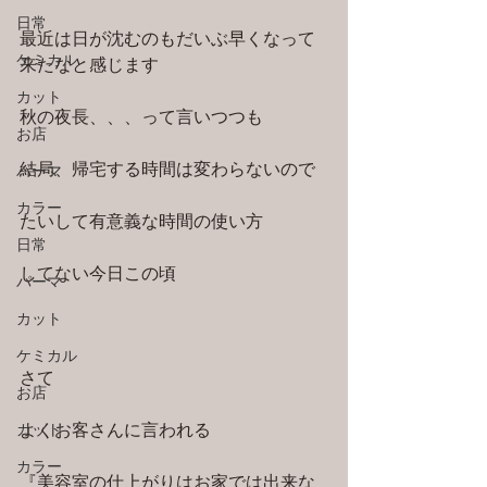
日常
最近は日が沈むのもだいぶ早くなって
ケミカル
来たなと感じます
カット
秋の夜長、、、って言いつつも
お店
結局、帰宅する時間は変わらないので
パーマ
カラー
たいして有意義な時間の使い方
日常
してない今日この頃
パーマ
カット
ケミカル
さて
お店
カット
よくお客さんに言われる
カラー
『美容室の仕上がりはお家では出来な