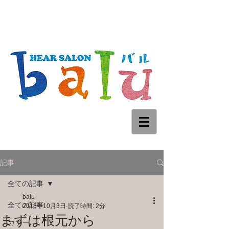
記事
全ての記事
balu
全ての記事
2018年10月3日
読了時間: 2分
まずは根元から
カラー